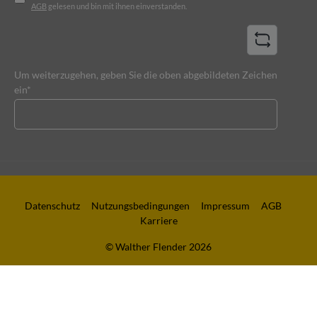
AGB
gelesen und bin mit ihnen einverstanden.
Um weiterzugehen, geben Sie die oben abgebildeten Zeichen
ein*
Datenschutz
Nutzungsbedingungen
Impressum
AGB
Karriere
© Walther Flender 2026