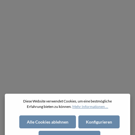
Antriebslösung für Ihre Aufgabenstellung.
Das Ergebnis: Alleine im Bereich Zahnriemenscheiben
produzieren wir jährlichen über 25.000 verschiedene
Zeichnungsartikel maßgeschneidert für die
Anwendungsfälle unserer Kunden.
Diese Website verwendet Cookies, um eine bestmögliche
Erfahrung bieten zu können.
Mehr Informationen ...
Alle Cookies ablehnen
Konfigurieren