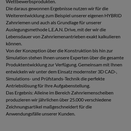
Erfahrung in über 25 Branchen auch im Bereich Forschung
& Entwicklung. Mittlerweile verfügen wir über insgesamt
über mehr als 20 Prüfstände für Zahnriemenantriebe und
auch für unsere SKID Tragrollen.
Hier führen wir ganze Testreihen für unsere Kunden durch
und unterziehen zudem unsere eigenen Produkte
Leistungs- und Lebensdauertests – auch im Vergleich zu
Wettbewerbsprodukten.
Die daraus gewonnen Ergebnisse nutzen wir für die
Weiterentwicklung zum Beispiel unserer eigenen HYBRID
Zahnriemen und auch als Grundlage für unserer
Auslegungsmethode L.E.A.N. Drive, mit der wir die
Lebensdauer von Zahnriemenantrieben exakt kalkulieren
können.
Von der Konzeption über die Konstruktion bis hin zur
Simulation stehen Ihnen unsere Experten über die gesamte
Produktentwicklung zur Verfügung. Gemeinsam mit Ihnen
entwickeln wir unter dem Einsatz modernster 3D CAD-,
Simulations- und Prüfstands-Technik die perfekte