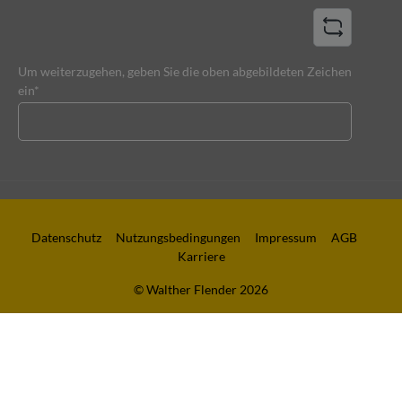
Um weiterzugehen, geben Sie die oben abgebildeten Zeichen
ein*
Datenschutz
Nutzungsbedingungen
Impressum
AGB
Karriere
© Walther Flender 2026