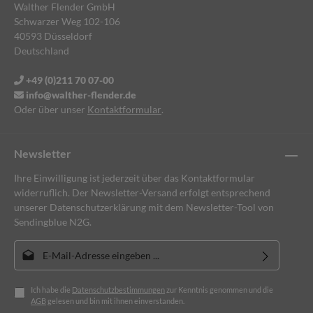
Walther Flender GmbH
Schwarzer Weg 102-106
40593 Düsseldorf
Deutschland
+49 (0)211 70 07-00
info@walther-flender.de
Oder über unser
Kontaktformular
.
Newsletter
Ihre Einwilligung ist jederzeit über das Kontaktformular
widerruflich. Der Newsletter-Versand erfolgt entsprechend
unserer Datenschutzerklärung mit dem Newsletter-Tool von
Sendingblue N2G.
E-Mail-Adresse*
Ich habe die
Datenschutzbestimmungen
zur Kenntnis genommen und die
AGB
gelesen und bin mit ihnen einverstanden.