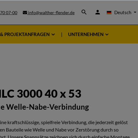
Deutsch
 70 07-00
info@walther-flender.de
 & PROJEKTANFRAGEN
UNTERNEHMEN
LC 3000 40 x 53
ue Welle-Nabe-Verbindung
e kraftschlüssige, spielfreie Verbindung, die jederzeit gelöst
n Bauteile wie Welle und Nabe vor Zerstörung durch so
rt. Unsere Spannsätze zeichnen sich durch einfache Montage