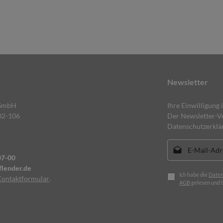
Newsletter
 GmbH
Ihre Einwilligung 
02-106
Der Newsletter-Ve
Datenschutzerklä
E-Mail-Adresse*
07-00
lender.de
Ich habe die
Daten
Kontaktformular
.
AGB
gelesen und b