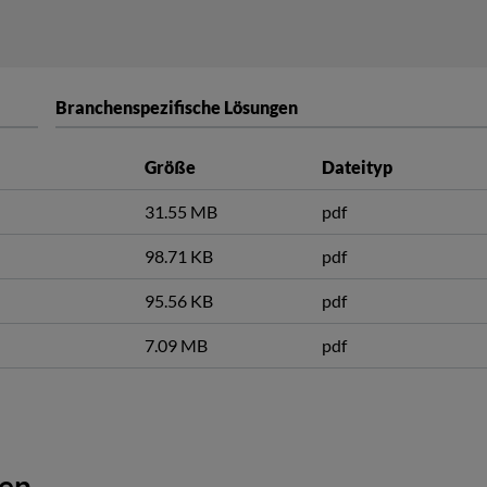
Branchenspezifische Lösungen
Größe
Dateityp
31.55 MB
pdf
98.71 KB
pdf
95.56 KB
pdf
7.09 MB
pdf
gen