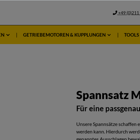
+49 (0)211
EN
GETRIEBEMOTOREN & KUPPLUNGEN
TOOLS
Spannsatz M
Für eine passgena
Unsere Spannsätze schaffen ein
werden kann. Hierdurch werde
genanntes Ausschlagen bewah