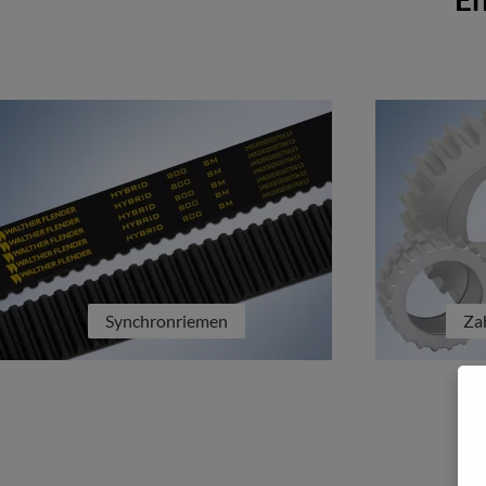
Synchronriemen
Za