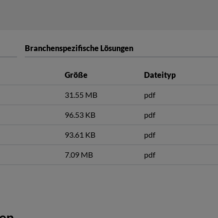
Branchenspezifische Lösungen
Größe
Dateityp
31.55 MB
pdf
96.53 KB
pdf
93.61 KB
pdf
7.09 MB
pdf
gen