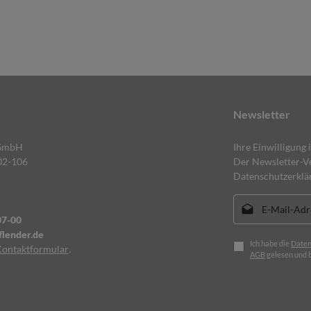
Newsletter
 GmbH
Ihre Einwilligung 
02-106
Der Newsletter-Ve
Datenschutzerklä
E-Mail-Adresse*
07-00
lender.de
Ich habe die
Daten
Kontaktformular
.
AGB
gelesen und b