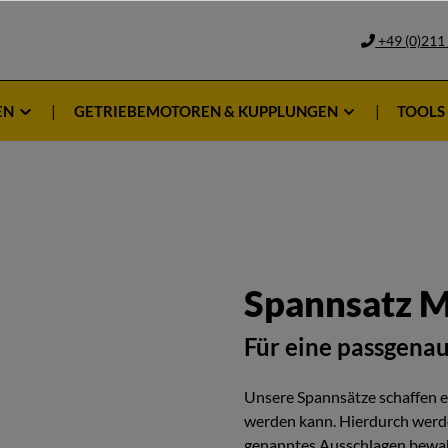
+49 (0)211
EN
GETRIEBEMOTOREN & KUPPLUNGEN
TOOLS
Spannsatz M
Für eine passgena
Unsere Spannsätze schaffen ein
werden kann. Hierdurch werde
genanntes Ausschlagen bewah