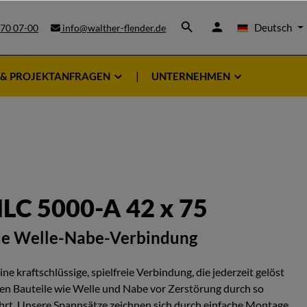
Deutsch
 70 07-00
info@walther-flender.de
 & PROJEKTANFRAGEN
UNTERNEHMEN
LC 5000-A 42 x 75
ue Welle-Nabe-Verbindung
e kraftschlüssige, spielfreie Verbindung, die jederzeit gelöst
n Bauteile wie Welle und Nabe vor Zerstörung durch so
rt. Unsere Spannsätze zeichnen sich durch einfache Montage