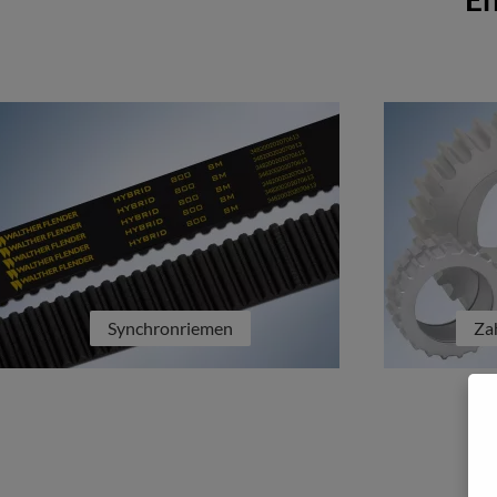
Synchronriemen
Za