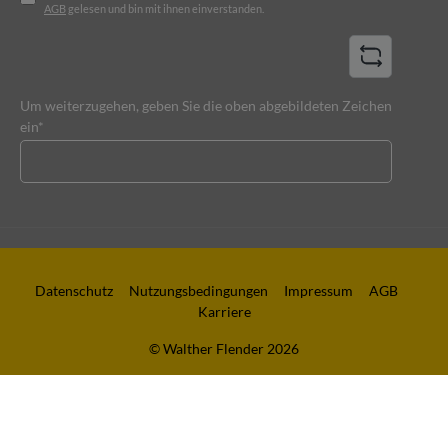
AGB
gelesen und bin mit ihnen einverstanden.
Um weiterzugehen, geben Sie die oben abgebildeten Zeichen
ein*
Datenschutz
Nutzungsbedingungen
Impressum
AGB
Karriere
© Walther Flender 2026