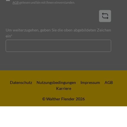
AGB
gelesen und bin mit ihnen einverstanden.
Um weiterzugehen, geben Sie die oben abgebildeten Zeichen
ein*
Datenschutz
Nutzungsbedingungen
Impressum
AGB
Karriere
© Walther Flender 2026