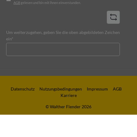
AGB
gelesen und bin mit ihnen einverstanden.
Um weiterzugehen, geben Sie die oben abgebildeten Zeichen
ein*
Datenschutz
Nutzungsbedingungen
Impressum
AGB
Karriere
© Walther Flender 2026