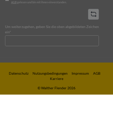
AGB
gelesen und bin mit ihnen einverstanden.
Um weiterzugehen, geben Sie die oben abgebildeten Zeichen
ein*
Datenschutz
Nutzungsbedingungen
Impressum
AGB
Karriere
© Walther Flender 2026