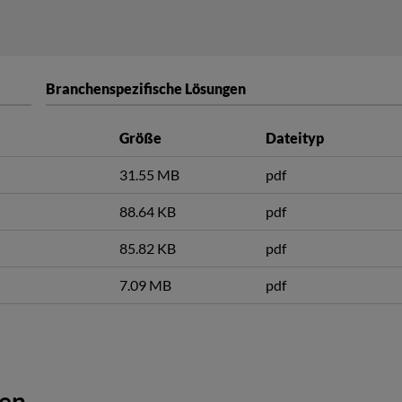
Branchenspezifische Lösungen
Größe
Dateityp
31.55 MB
pdf
88.64 KB
pdf
85.82 KB
pdf
7.09 MB
pdf
gen