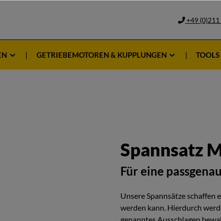
+49 (0)211
EN
GETRIEBEMOTOREN & KUPPLUNGEN
TOOLS
Spannsatz M
Für eine passgena
Unsere Spannsätze schaffen ein
werden kann. Hierdurch werde
genanntes Ausschlagen bewah