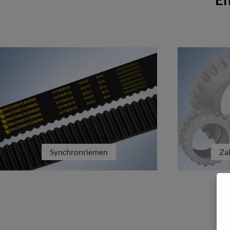
Synchronriemen
Za