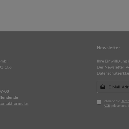
Newsletter
 GmbH
Ihre Einwilligung 
02-106
Der Newsletter-Ve
Datenschutzerklä
E-Mail-Adresse*
07-00
lender.de
Ich habe die
Daten
Kontaktformular
.
AGB
gelesen und b