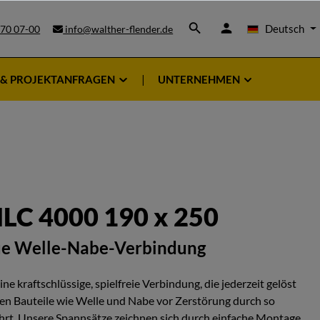
Deutsch
 70 07-00
info@walther-flender.de
 & PROJEKTANFRAGEN
UNTERNEHMEN
LC 4000 190 x 250
ue Welle-Nabe-Verbindung
e kraftschlüssige, spielfreie Verbindung, die jederzeit gelöst
n Bauteile wie Welle und Nabe vor Zerstörung durch so
rt. Unsere Spannsätze zeichnen sich durch einfache Montage