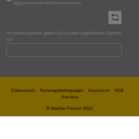
AGB
gelesen und bin mit ihnen einverstanden.
Um weiterzugehen, geben Sie die oben abgebildeten Zeichen
ein*
Datenschutz
Nutzungsbedingungen
Impressum
AGB
Karriere
© Walther Flender 2026