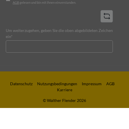
AGB
gelesen und bin mit ihnen einverstanden.
Um weiterzugehen, geben Sie die oben abgebildeten Zeichen
ein*
Datenschutz
Nutzungsbedingungen
Impressum
AGB
Karriere
© Walther Flender 2026