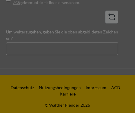
AGB
gelesen und bin mit ihnen einverstanden.
Um weiterzugehen, geben Sie die oben abgebildeten Zeichen
ein*
Datenschutz
Nutzungsbedingungen
Impressum
AGB
Karriere
© Walther Flender 2026