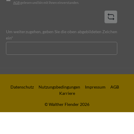
AGB
gelesen und bin mit ihnen einverstanden.
Um weiterzugehen, geben Sie die oben abgebildeten Zeichen
ein*
Datenschutz
Nutzungsbedingungen
Impressum
AGB
Karriere
© Walther Flender 2026