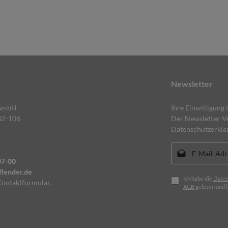
Newsletter
 GmbH
Ihre Einwilligung 
02-106
Der Newsletter-Ve
Datenschutzerklä
E-Mail-Adresse*
07-00
lender.de
Ich habe die
Daten
Kontaktformular
.
AGB
gelesen und b