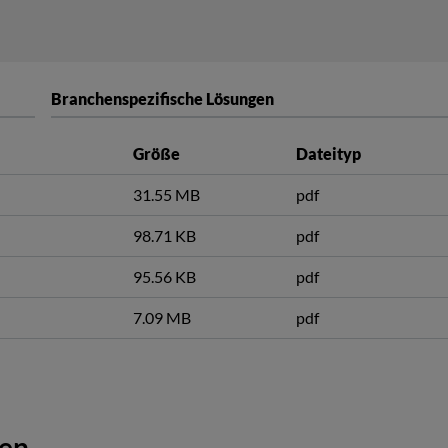
Branchenspezifische Lösungen
Größe
Dateityp
31.55 MB
pdf
98.71 KB
pdf
95.56 KB
pdf
7.09 MB
pdf
gen