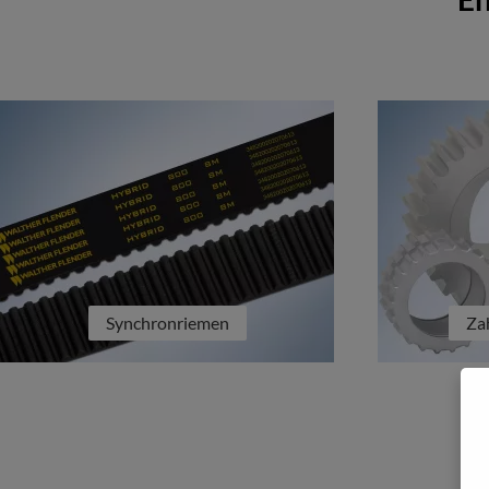
Synchronriemen
Za