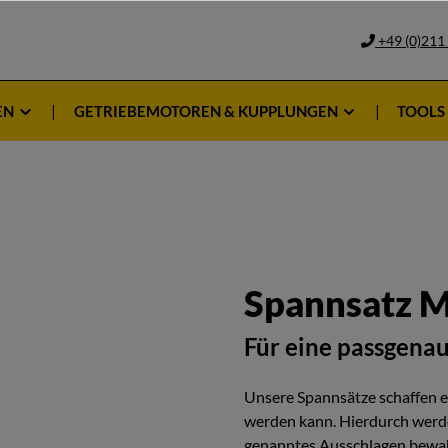
+49 (0)211
EN
GETRIEBEMOTOREN & KUPPLUNGEN
TOOLS
Spannsatz M
Für eine passgena
Unsere Spannsätze schaffen ein
werden kann. Hierdurch werde
genanntes Ausschlagen bewah