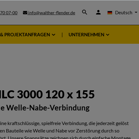
Deutsch
 70 07-00
info@walther-flender.de
 & PROJEKTANFRAGEN
UNTERNEHMEN
LC 3000 120 x 155
ue Welle-Nabe-Verbindung
e kraftschlüssige, spielfreie Verbindung, die jederzeit gelöst
n Bauteile wie Welle und Nabe vor Zerstörung durch so
rt. Unsere Spannsätze zeichnen sich durch einfache Montage