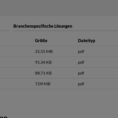
Branchenspezifische Lösungen
Größe
Dateityp
31.55 MB
pdf
91.34 KB
pdf
88.71 KB
pdf
7.09 MB
pdf
gen