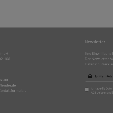
Newsletter
 GmbH
Ihre Einwilligung 
02-106
Der Newsletter-Ve
Datenschutzerklä
E-Mail-Adresse*
07-00
lender.de
Ich habe die
Daten
Kontaktformular
.
AGB
gelesen und b