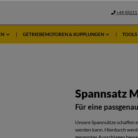
+49 (0)211
EN
GETRIEBEMOTOREN & KUPPLUNGEN
TOOLS
Spannsatz M
Für eine passgena
Unsere Spannsätze schaffen ein
werden kann. Hierdurch werde
genanntes Ausschlagen bewah