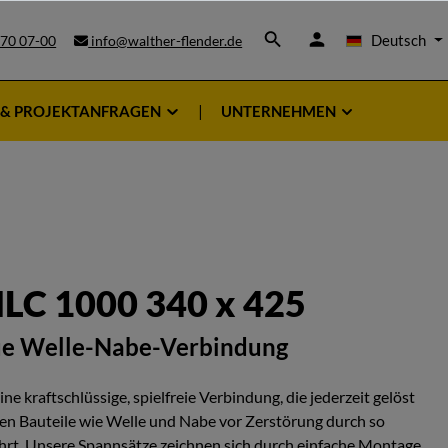
Deutsch
 70 07-00
info@walther-flender.de
 & PROJEKTANFRAGEN
UNTERNEHMEN
LC 1000 340 x 425
ue Welle-Nabe-Verbindung
e kraftschlüssige, spielfreie Verbindung, die jederzeit gelöst
n Bauteile wie Welle und Nabe vor Zerstörung durch so
rt. Unsere Spannsätze zeichnen sich durch einfache Montage