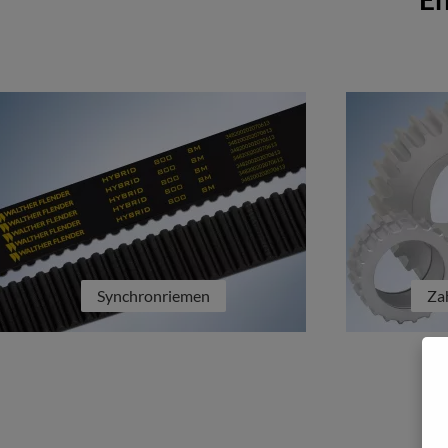
Synchronriemen
Za