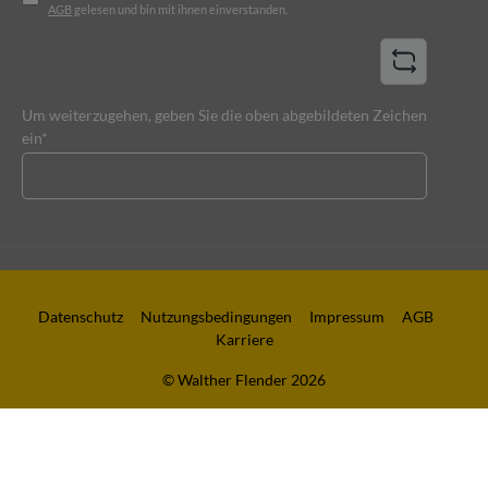
AGB
gelesen und bin mit ihnen einverstanden.
Um weiterzugehen, geben Sie die oben abgebildeten Zeichen
ein*
Datenschutz
Nutzungsbedingungen
Impressum
AGB
Karriere
© Walther Flender 2026