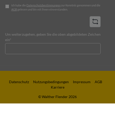
Ich habe die
Datenschutzbestimmungen
zur Kenntnis genommen und die
AGB
gelesen und bin mit ihnen einverstanden.
Um weiterzugehen, geben Sie die oben abgebildeten Zeichen
ein*
Datenschutz
Nutzungsbedingungen
Impressum
AGB
Karriere
© Walther Flender 2026