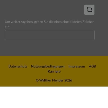
Um weiterzugehen, geben Sie die oben abgebildeten Zeichen
ein*
Datenschutz
Nutzungsbedingungen
Impressum
AGB
Karriere
© Walther Flender 2026