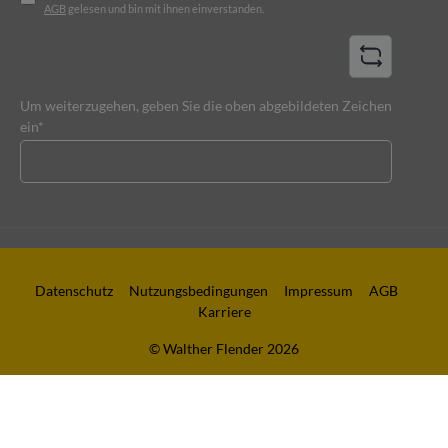
AGB
gelesen und bin mit ihnen einverstanden.
Um weiterzugehen, geben Sie die oben abgebildeten Zeichen
ein*
Datenschutz
Nutzungsbedingungen
Impressum
AGB
Karriere
© Walther Flender 2026