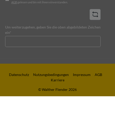
AGB
gelesen und bin mit ihnen einverstanden.
Um weiterzugehen, geben Sie die oben abgebildeten Zeichen
ein*
Datenschutz
Nutzungsbedingungen
Impressum
AGB
Karriere
© Walther Flender 2026