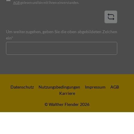
AGB
gelesen und bin mit ihnen einverstanden.
Um weiterzugehen, geben Sie die oben abgebildeten Zeichen
ein*
Datenschutz
Nutzungsbedingungen
Impressum
AGB
Karriere
© Walther Flender 2026