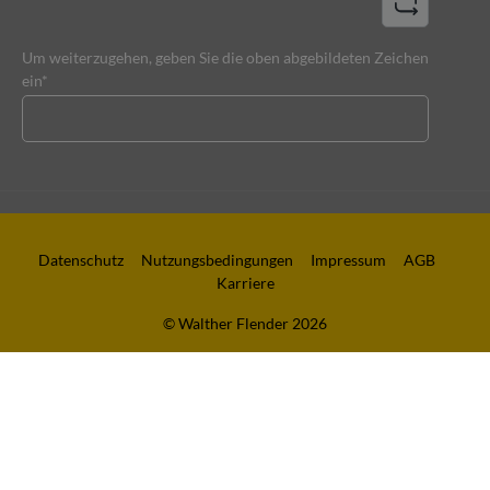
Um weiterzugehen, geben Sie die oben abgebildeten Zeichen
ein*
Datenschutz
Nutzungsbedingungen
Impressum
AGB
Karriere
© Walther Flender 2026