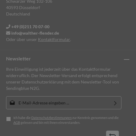
Schwarzer Weg 102-106
40593 Düsseldorf
Deutschland
+49 (0)211 70 07-00
info@walther-flender.de
Oder über unser
Kontaktformular
.
Newsletter
Ihre Einwilligung ist jederzeit über das Kontaktformular
widerruflich. Der Newsletter-Versand erfolgt entsprechend
unserer Datenschutzerklärung mit dem Newsletter-Tool von
Sendingblue N2G.
E-Mail-Adresse*
Ich habe die
Datenschutzbestimmungen
zur Kenntnis genommen und die
AGB
gelesen und bin mit ihnen einverstanden.