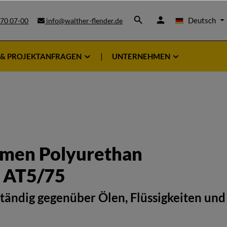
Deutsch
 70 07-00
info@walther-flender.de
 & PROJEKTANFRAGEN
UNTERNEHMEN
emen Polyurethan
 AT5/75
tändig gegenüber Ölen, Flüssigkeiten und