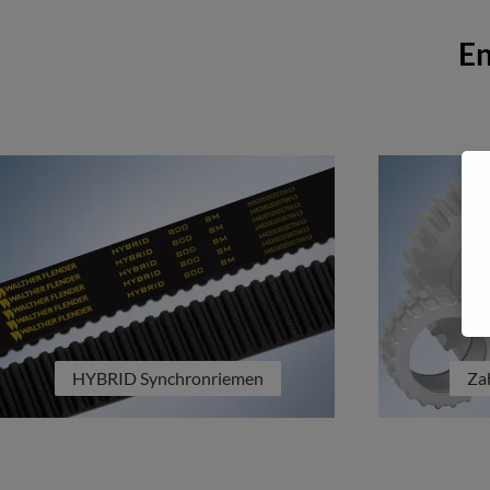
En
HYBRID Synchronriemen
Za