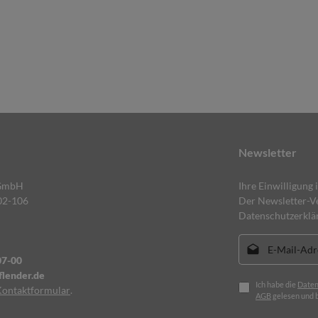
Newsletter
 GmbH
Ihre Einwilligung 
02-106
Der Newsletter-Ve
Datenschutzerklä
E-Mail-Adresse*
07-00
lender.de
Ich habe die
Daten
Kontaktformular
.
AGB
gelesen und b