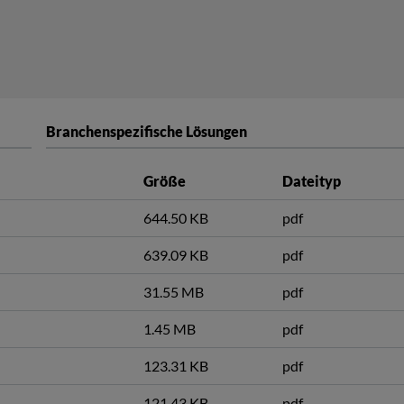
Branchenspezifische Lösungen
Größe
Dateityp
644.50 KB
pdf
639.09 KB
pdf
31.55 MB
pdf
1.45 MB
pdf
123.31 KB
pdf
121.43 KB
pdf