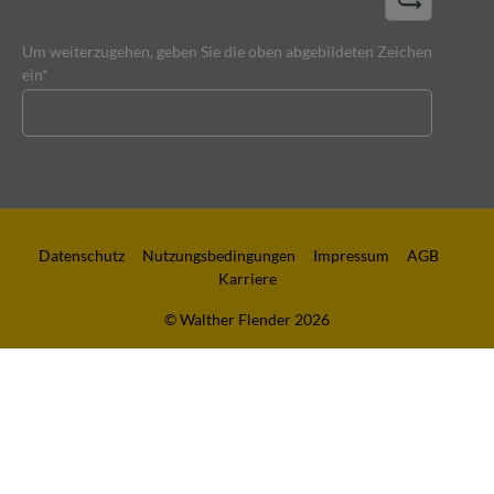
Um weiterzugehen, geben Sie die oben abgebildeten Zeichen
ein*
Datenschutz
Nutzungsbedingungen
Impressum
AGB
Karriere
© Walther Flender 2026